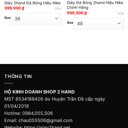
Giày Đá Bóng 2hand Hiệu Nike
Giày 2hand Đá Bóng Hiệu Nike
Chính Hãng
399,000
₫
XÓA
599,000
₫
XÓA
Size
Size
₫.
THÔNG TIN
HỘ KINH DOANH SHOP 2 HAND
MST 8534188426 do Huyện Trần Đề cấp ngày
01/04/2019
Hotline: 0984,055,506
Email: chau055506@gmail.com
Website: https://giay2hand.net