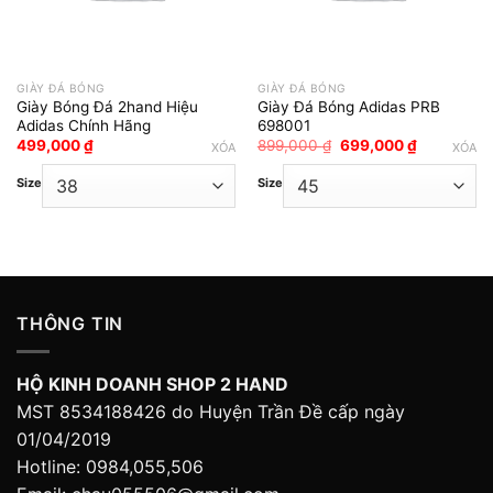
GIÀY ĐÁ BÓNG
GIÀY ĐÁ BÓNG
Giày Bóng Đá 2hand Hiệu
Giày Đá Bóng Adidas PRB
Adidas Chính Hãng
698001
Giá
Giá
499,000
₫
899,000
₫
699,000
₫
XÓA
XÓA
gốc
hiện
là:
tại
Size
Size
899,000 ₫.
là:
699,000 ₫
THÔNG TIN
HỘ KINH DOANH SHOP 2 HAND
MST 8534188426 do Huyện Trần Đề cấp ngày
01/04/2019
Hotline: 0984,055,506