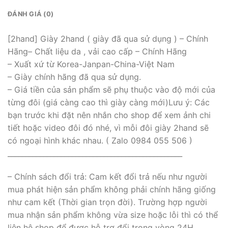
ĐÁNH GIÁ (0)
[2hand] Giày 2hand ( giày đã qua sử dụng ) – Chính
Hãng– Chất liệu da , vải cao cấp – Chính Hãng
– Xuất xứ từ Korea-Janpan-China-Việt Nam
– Giày chính hãng đã qua sử dụng.
– Giá tiền của sản phẩm sẽ phụ thuộc vào độ mới của
từng đôi (giá càng cao thì giày càng mới)Lưu ý: Các
bạn trước khi đặt nên nhắn cho shop để xem ảnh chi
tiết hoặc video đôi đó nhé, vì mỗi đôi giày 2hand sẽ
có ngoại hình khác nhau. ( Zalo 0984 055 506 )
_________________________________________________
– Chính sách đổi trả: Cam kết đổi trả nếu như người
mua phát hiện sản phẩm không phải chính hãng giống
như cam kết (Thời gian trọn đời). Trường hợp người
mua nhận sản phẩm không vừa size hoặc lỗi thì có thể
liên hệ shop để được hỗ trợ đổi trong vòng 24H.