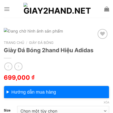
Skip
to
content
TRANG CHỦ
/
GIÀY ĐÁ BÓNG
Add to wishlist
Giày Đá Bóng 2hand Hiệu Adidas
699,000
₫
Hướng dẫn mua hàng
XÓA
Size