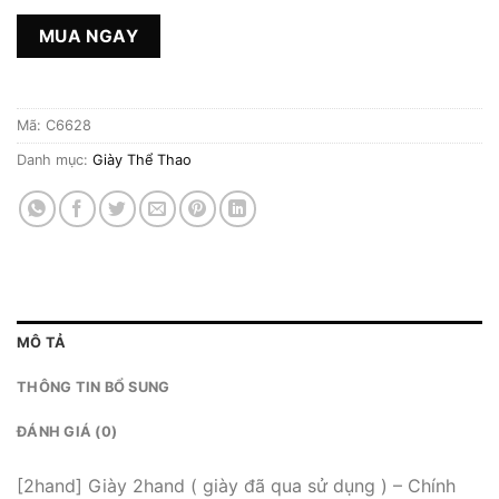
MUA NGAY
Mã:
C6628
Danh mục:
Giày Thể Thao
MÔ TẢ
THÔNG TIN BỔ SUNG
ĐÁNH GIÁ (0)
[2hand] Giày 2hand ( giày đã qua sử dụng ) – Chính