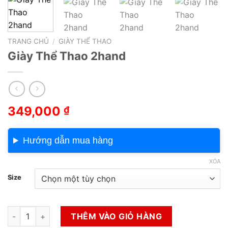
TRANG CHỦ
/
GIÀY THỂ THAO
Giày Thể Thao 2hand
349,000
₫
Hướng dẫn mua hàng
XÓA
Size
Giày Thể Thao 2hand số lượng
THÊM VÀO GIỎ HÀNG