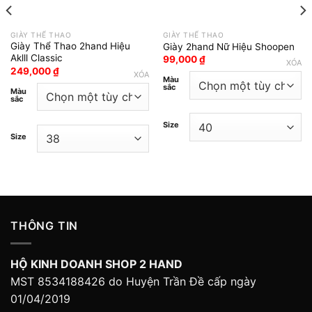
GIÀY THỂ THAO
GIÀY THỂ THAO
Giày Thể Thao 2hand Hiệu
Giày 2hand Nữ Hiệu Shoopen
Aklll Classic
99,000
₫
XÓA
249,000
₫
XÓA
Màu
sắc
Màu
sắc
Size
Size
THÔNG TIN
HỘ KINH DOANH SHOP 2 HAND
MST 8534188426 do Huyện Trần Đề cấp ngày
01/04/2019