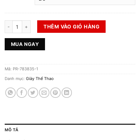
Giày 2hand Hiệu Fila Chính Hãng số lượng
THÊM VÀO GIỎ HÀNG
MUA NGAY
Mã:
PR-783835-1
Danh mục:
Giày Thể Thao
MÔ TẢ