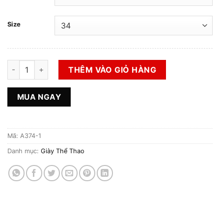
Size
Giày 2hand Hiệu Kappa Chính Hãng số lượng
THÊM VÀO GIỎ HÀNG
MUA NGAY
Mã:
A374-1
Danh mục:
Giày Thể Thao