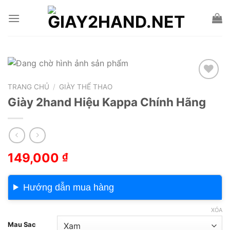
Skip
to
content
TRANG CHỦ
/
GIÀY THỂ THAO
Add to wishlist
Giày 2hand Hiệu Kappa Chính Hãng
149,000
₫
Hướng dẫn mua hàng
XÓA
Mau Sac