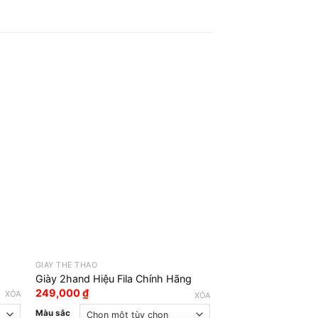
GIÀY THỂ THAO
GIÀY THỂ THAO
Giày 2hand Cao Cổ 
Giày 2hand Hiệu Fila Chính Hãng
Authentic
249,000
₫
XÓA
XÓA
249,000
₫
Màu sắc