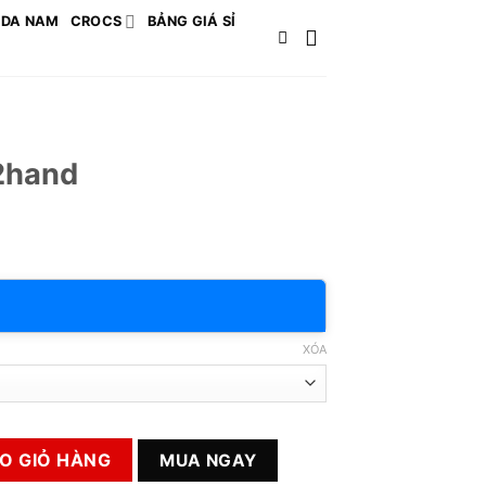
 DA NAM
CROCS
BẢNG GIÁ SỈ
2hand
XÓA
g
O GIỎ HÀNG
MUA NGAY