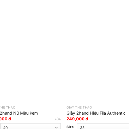
THỂ THAO
GIÀY THỂ THAO
 2hand Nữ Màu Kem
Giày 2hand Hiệu Fila Authentic
,000
₫
249,000
₫
XÓA
Size