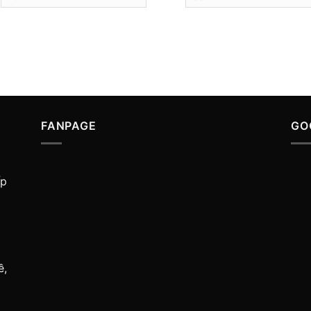
FANPAGE
GO
ấp
ề,