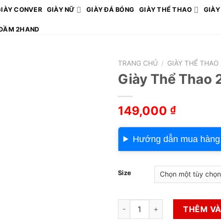
GIÀY CONVER
GIÀY NỮ
GIÀY ĐÁ BÓNG
GIÀY THỂ THAO
GIÀY
ĐẦM 2HAND
TRANG CHỦ
/
GIÀY THỂ THAO
Giày Thể Thao 
149,000
₫
Hướng dẫn mua hàng
Size
Giày Thể Thao 2hand số lượn
THÊM VÀ