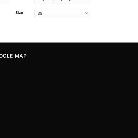
Size
Size
OGLE MAP