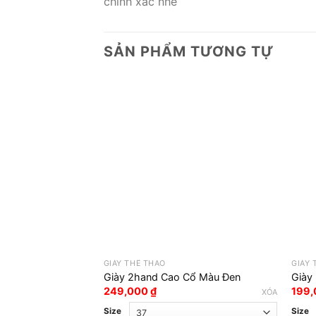
chính xác nhé
SẢN PHẨM TƯƠNG TỰ
GIÀY THỂ THAO
GIÀY 
Giày 2hand Cao Cổ Màu Đen
Giày
249,000
₫
199
XÓA
Size
Size