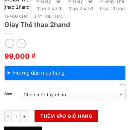
TRANG CHỦ
/
GIÀY THỂ THAO
Giày Thể thao 2hand
99,000
₫
Hướng dẫn mua hàng
XÓA
Size
Giày Thể thao 2hand số lượng
THÊM VÀO GIỎ HÀNG