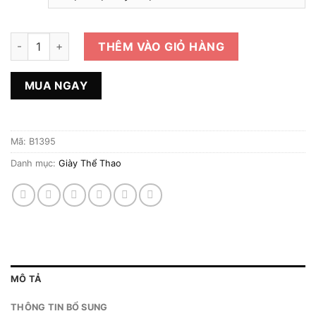
Giày Thể Thao 2hand Hiệu Fila số lượng
THÊM VÀO GIỎ HÀNG
MUA NGAY
Mã:
B1395
Danh mục:
Giày Thể Thao
MÔ TẢ
THÔNG TIN BỔ SUNG