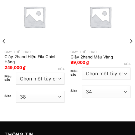
Add to wishlist
Add to wishlist
GIÀY THỂ THAO
GIÀY THỂ THAO
Giày 2hand Hiệu Fila Chính
Giày 2hand Màu Vàng
Hãng
99,000
₫
XÓA
249,000
₫
XÓA
Màu
sắc
Màu
sắc
Size
Size
THÔNG TIN