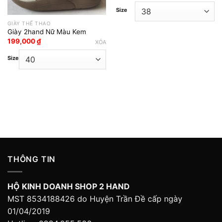
Size
GIÀY THỂ THAO
Giày 2hand Nữ Màu Kem
199,000
₫
XÓA
Size
THÔNG TIN
HỘ KINH DOANH SHOP 2 HAND
MST 8534188426 do Huyện Trần Đề cấp ngày
01/04/2019