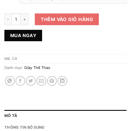
Giày Thể Thao 2hand Hiệu Nike số lượng
THÊM VÀO GIỎ HÀNG
MUA NGAY
Mã:
C4
Danh mục:
Giày Thể Thao
MÔ TẢ
THÔNG TIN BỔ SUNG