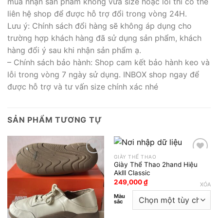
mua nhận sản phẩm không vừa size hoặc lỗi thì có thể
liên hệ shop để được hỗ trợ đổi trong vòng 24H.
Lưu ý: Chính sách đổi hàng sẽ không áp dụng cho
trường hợp khách hàng đã sử dụng sản phẩm, khách
hàng đổi ý sau khi nhận sản phẩm ạ.
– Chính sách bảo hành: Shop cam kết bảo hành keo và
lỗi trong vòng 7 ngày sử dụng. INBOX shop ngay để
được hỗ trợ và tư vấn size chính xác nhé
SẢN PHẨM TƯƠNG TỰ
GIÀY THỂ THAO
Giày Thể Thao 2hand Hiệu
Add to wishlist
Add to wishlist
Aklll Classic
249,000
₫
XÓA
Màu
sắc