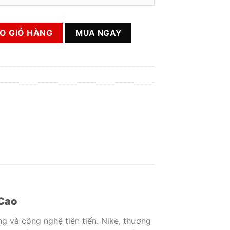
hính Hãng số lượng
O GIỎ HÀNG
MUA NGAY
 Cao
ng và công nghệ tiên tiến. Nike, thương