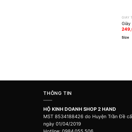
GIÀY 
Giày 
249
Size
THÔNG TIN
HỘ KINH DOANH SHOP 2 HAND
MST 8534188426 do Huyện Trần Đề c
ngày 01/04/2019
Hotline: 0984,055,506