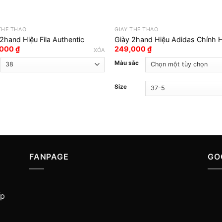
THỂ THAO
GIÀY THỂ THAO
2hand Hiệu Fila Authentic
Giày 2hand Hiệu Adidas Chính 
,000
₫
249,000
₫
XÓA
Màu sắc
Size
FANPAGE
GO
ấp