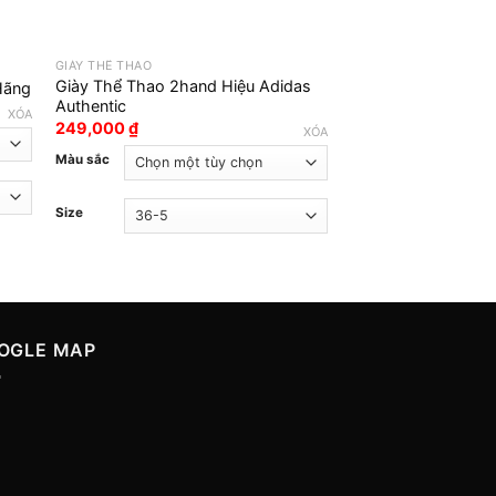
GIÀY THỂ THAO
GIÀY THỂ THAO
Giày Thể Thao 2hand Hiệu Adidas
Hãng
Giày 2hand Hiệu Ni
Authentic
349,000
₫
XÓA
249,000
₫
XÓA
Màu sắc
Màu sắc
Size
Size
OGLE MAP