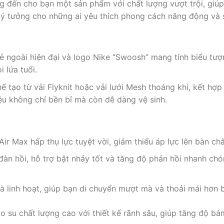
ng đến cho bạn một sản phẩm với chất lượng vượt trội, giú
lý tưởng cho những ai yêu thích phong cách năng động và s
vẻ ngoài hiện đại và logo Nike “Swoosh” mang tính biểu tượ
 lứa tuổi.
ế tạo từ vải Flyknit hoặc vải lưới Mesh thoáng khí, kết hợ
ệu không chỉ bền bỉ mà còn dễ dàng vệ sinh.
Air Max hấp thụ lực tuyệt vời, giảm thiểu áp lực lên bàn ch
àn hồi, hỗ trợ bật nhảy tốt và tăng độ phản hồi nhanh chó
à linh hoạt, giúp bạn di chuyển mượt mà và thoải mái hơn b
o su chất lượng cao với thiết kế rãnh sâu, giúp tăng độ bá