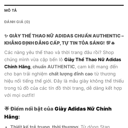
MÔ TẢ
ĐÁNH GIÁ (0)
✨
GIÀY THỂ THAO NỮ ADIDAS CHUẨN AUTHENTIC –
KHẲNG ĐỊNH ĐẲNG CẤP, TỰ TIN TỎA SÁNG!
💯🔥
Các nàng yêu thể thao và thời trang đâu rồi? Shop
chúng mình vừa cập bến lô
Giày Thể Thao Nữ Adidas
Chính Hãng
, chuẩn AUTHENTIC
, cam kết mang đến
cho bạn trải nghiệm
chất lượng đỉnh cao
từ thương
hiệu nổi tiếng thế giới. Đây là mẫu giày không thể thiếu
trong tủ đồ của các tín đồ thời trang, dễ dàng kết hợp
với mọi outfit!
🌟 Điểm nổi bật của
Giày Adidas Nữ Chính
Hãng
:
Thiết kế trẻ trung, thời thượng
: Từ dòng Stan