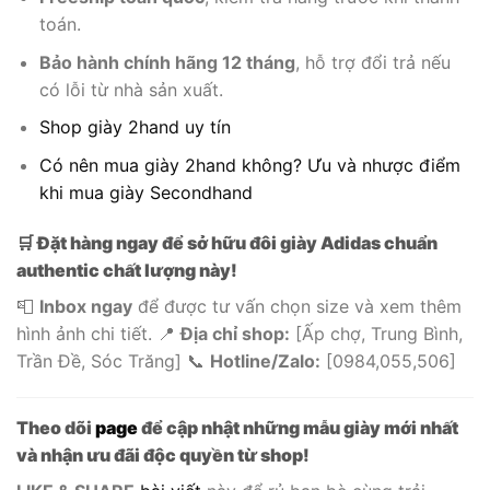
toán.
Bảo hành chính hãng 12 tháng
, hỗ trợ đổi trả nếu
có lỗi từ nhà sản xuất.
Shop giày 2hand uy tín
Có nên mua giày 2hand không? Ưu và nhược điểm
khi mua giày Secondhand
🛒 Đặt hàng ngay để sở hữu đôi giày Adidas chuẩn
authentic chất lượng này!
📮
Inbox ngay
để được tư vấn chọn size và xem thêm
hình ảnh chi tiết. 📍
Địa chỉ shop:
[
Ấp chợ, Trung Bình,
Trần Đề, Sóc Trăng
] 📞
Hotline/Zalo:
[
0984,055,506
]
Theo dõi
page
để cập nhật những mẫu giày mới nhất
và nhận ưu đãi độc quyền từ shop!