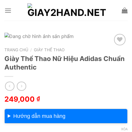
Skip
to
content
TRANG CHỦ
/
GIÀY THỂ THAO
Add to wishlist
Giày Thể Thao Nữ Hiệu Adidas Chuẩn
Authentic
249,000
₫
Hướng dẫn mua hàng
XÓA