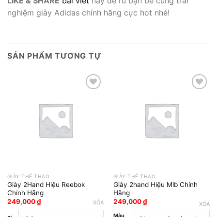
LIKE & SHARE
bài viết
này để rủ bạn bè cùng trải
nghiệm giày Adidas chính hãng cực hot nhé!
SẢN PHẨM TƯƠNG TỰ
Add to wishlist
Add to wishlist
GIÀY THỂ THAO
GIÀY THỂ THAO
Giày 2Hand Hiệu Reebok
Giày 2hand Hiệu Mlb Chính
Chính Hãng
Hãng
249,000
₫
249,000
₫
XÓA
XÓA
Màu