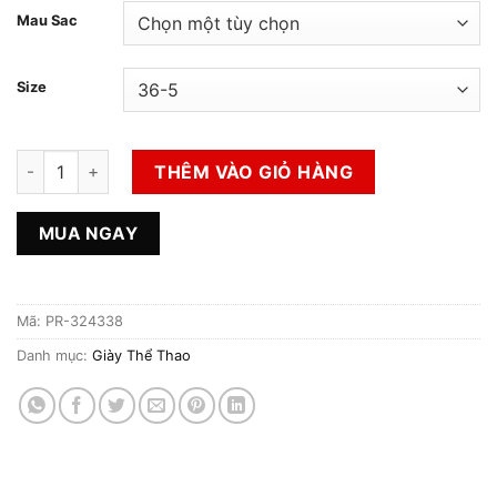
Mau Sac
Size
Giày Thể Thao Nữ Hiệu Adidas Chuẩn Authentic số lượng
THÊM VÀO GIỎ HÀNG
MUA NGAY
Mã:
PR-324338
Danh mục:
Giày Thể Thao