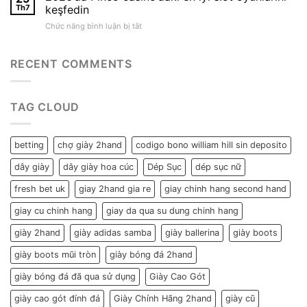
Australia
Slots
Th7
keşfedin
official
bis
ở
Chức năng bình luận bị tắt
review:
Live-
2026’da
safety,
Casino
Pinco
payments,
für
casino’daki
RECENT COMMENTS
and
österreichische
en
exciting
Spieler
iyi
pokies
slot
TAG CLOUD
oyunlarını
keşfedin
betting
chợ giày 2hand
codigo bono william hill sin deposito
dây giày
dây giày hoa cúc
Dép Sục
dép sục nữ
fresh bet uk
giay 2hand gia re
giay chinh hang second hand
giay cu chinh hang
giay da qua su dung chinh hang
giày 2hand
giày adidas samba
giày ballerina
giày boots
giày boots mũi tròn
giày bóng đá 2hand
giày bóng đá đã qua sử dụng
Giày Cao Gót
giày cao gót đính đá
Giày Chính Hãng 2hand
giày cũ