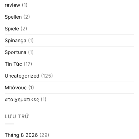
review
(1)
Spellen
(2)
Spiele
(2)
Spinanga
(1)
Sportuna
(1)
Tin Tức
(17)
Uncategorized
(125)
Μπόνους
(1)
στοιχηματικες
(1)
LƯU TRỮ
Tháng 8 2026
(29)