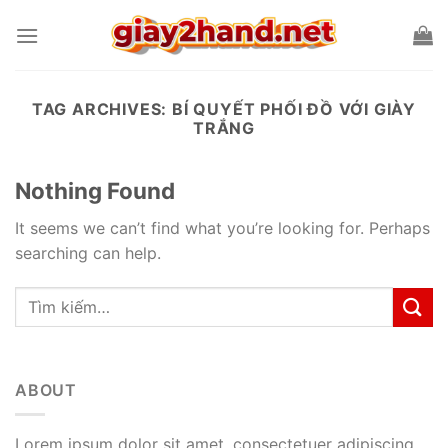
Skip
to
content
TAG ARCHIVES:
BÍ QUYẾT PHỐI ĐỒ VỚI GIÀY
TRẮNG
Nothing Found
It seems we can’t find what you’re looking for. Perhaps
searching can help.
ABOUT
Lorem ipsum dolor sit amet, consectetuer adipiscing