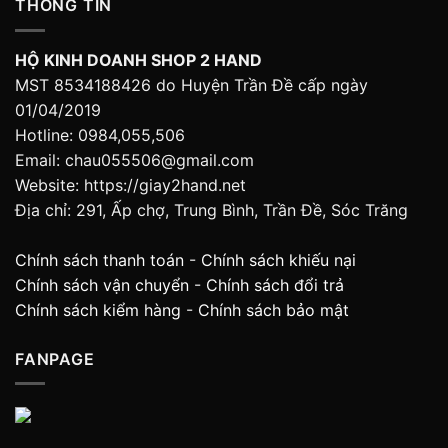
THÔNG TIN
HỘ KINH DOANH SHOP 2 HAND
MST 8534188426 do Huyện Trần Đề cấp ngày
01/04/2019
Hotline: 0984,055,506
Email: chau055506@gmail.com
Website: https://giay2hand.net
Địa chỉ: 291, Ấp chợ, Trung Bình, Trần Đề, Sóc Trăng
Chính sách thanh toán
-
Chính sách khiếu nại
Chính sách vận chuyển
-
Chính sách đổi trả
Chính sách kiểm hàng
-
Chính sách bảo mật
FANPAGE