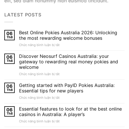
elit, sed diam nonummy nibh euismod tincidunt.
LATEST POSTS
Best Online Pokies Australia 2026: Unlocking
06
Th8
the most rewarding welcome bonuses
ở
Chức năng bình luận bị tắt
Best
Online
Discover Neosurf Casinos Australia: your
06
Pokies
Th8
gateway to rewarding real money pokies and
Australia
welcome
2026:
ở
Chức năng bình luận bị tắt
Unlocking
Discover
the
Neosurf
most
Getting started with PayID Pokies Australia:
06
Casinos
rewarding
Th8
Essential tips for new players
Australia:
welcome
ở
Chức năng bình luận bị tắt
your
bonuses
Getting
gateway
started
Essential features to look for at the best online
to
06
with
rewarding
Th8
casinos in Australia: A player’s
PayID
real
ở
Chức năng bình luận bị tắt
Pokies
money
Essential
Australia:
pokies