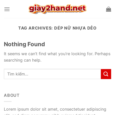
Skip
to
content
TAG ARCHIVES:
DÉP NỮ NHỰA DẺO
Nothing Found
It seems we can’t find what you’re looking for. Perhaps
searching can help.
ABOUT
Lorem ipsum dolor sit amet, consectetuer adipiscing