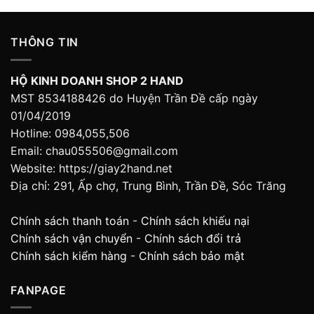
THÔNG TIN
HỘ KINH DOANH SHOP 2 HAND
MST 8534188426 do Huyện Trần Đề cấp ngày
01/04/2019
Hotline: 0984,055,506
Email: chau055506@gmail.com
Website: https://giay2hand.net
Địa chỉ: 291, Ấp chợ, Trung Bình, Trần Đề, Sóc Trăng
Chính sách thanh toán
-
Chính sách khiếu nại
Chính sách vận chuyển
-
Chính sách đổi trả
Chính sách kiểm hàng
-
Chính sách bảo mật
FANPAGE