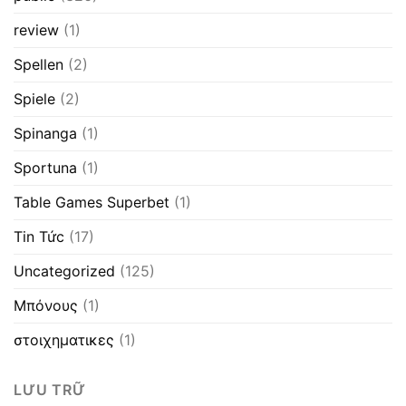
review
(1)
Spellen
(2)
Spiele
(2)
Spinanga
(1)
Sportuna
(1)
Table Games Superbet
(1)
Tin Tức
(17)
Uncategorized
(125)
Μπόνους
(1)
στοιχηματικες
(1)
LƯU TRỮ