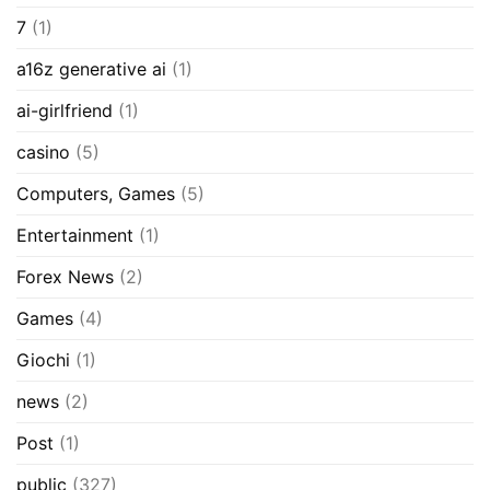
7
(1)
a16z generative ai
(1)
ai-girlfriend
(1)
casino
(5)
Computers, Games
(5)
Entertainment
(1)
Forex News
(2)
Games
(4)
Giochi
(1)
news
(2)
Post
(1)
public
(327)