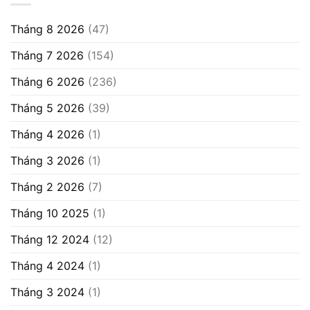
Tháng 8 2026
(47)
Tháng 7 2026
(154)
Tháng 6 2026
(236)
Tháng 5 2026
(39)
Tháng 4 2026
(1)
Tháng 3 2026
(1)
Tháng 2 2026
(7)
Tháng 10 2025
(1)
Tháng 12 2024
(12)
Tháng 4 2024
(1)
Tháng 3 2024
(1)