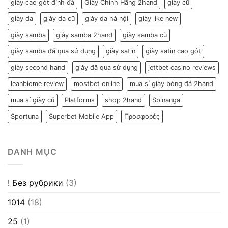
giày cao gót đính đá
Giày Chính Hãng 2hand
giày cũ
giày da
giày da cũ
giày da hà nội
giày like new
giày samba
giày samba 2hand
giày samba cũ
giày samba đã qua sử dụng
giày satin
giày satin cao gót
giày second hand
giày đã qua sử dụng
jettbet casino reviews
leanbiome review
mostbet online
mua sỉ giày bóng đá 2hand
mua sỉ giày cũ
Platforms
shop 2hand
Spinanga
Sportuna
Superbet Mobile App
Προσφορές
DANH MỤC
! Без рубрики
(3)
1014
(18)
25
(1)