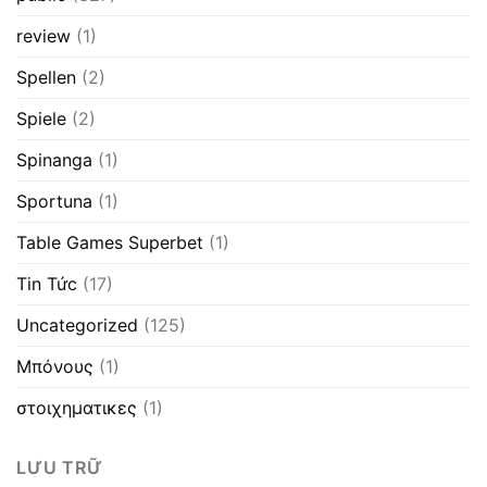
review
(1)
Spellen
(2)
Spiele
(2)
Spinanga
(1)
Sportuna
(1)
Table Games Superbet
(1)
Tin Tức
(17)
Uncategorized
(125)
Μπόνους
(1)
στοιχηματικες
(1)
LƯU TRỮ