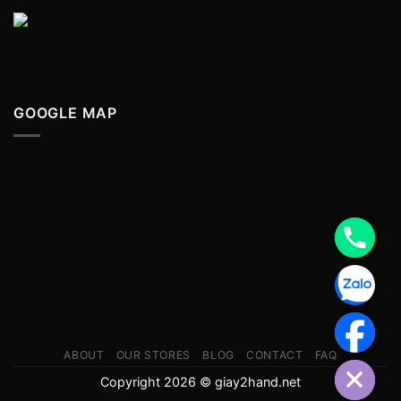
GOOGLE MAP
ABOUT
OUR STORES
BLOG
CONTACT
FAQ
Copyright 2026 © giay2hand.net