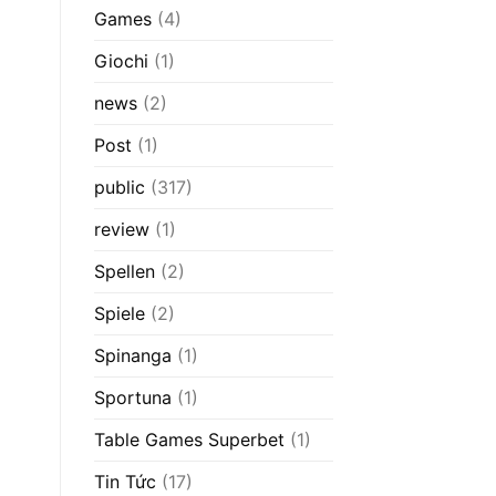
Games
(4)
Giochi
(1)
news
(2)
Post
(1)
public
(317)
review
(1)
Spellen
(2)
Spiele
(2)
Spinanga
(1)
Sportuna
(1)
Table Games Superbet
(1)
Tin Tức
(17)