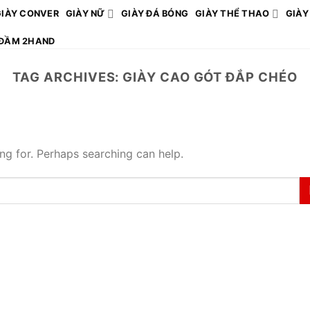
GIÀY CONVER
GIÀY NỮ
GIÀY ĐÁ BÓNG
GIÀY THỂ THAO
GIÀY
ĐẦM 2HAND
TAG ARCHIVES:
GIÀY CAO GÓT ĐẮP CHÉO
ing for. Perhaps searching can help.