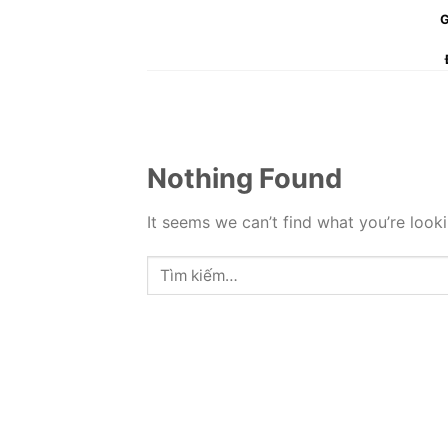
Skip
to
content
Nothing Found
It seems we can’t find what you’re look