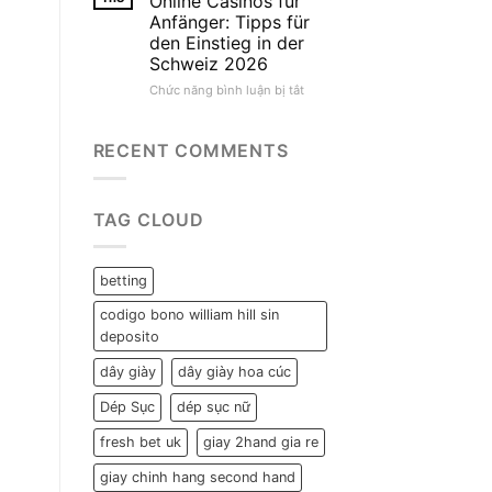
Online Casinos für
casino
Anfänger: Tipps für
online
den Einstieg in der
2026:
Schweiz 2026
un
confronto
ở
Chức năng bình luận bị tắt
tra
Top
le
Ausländische
offerte
Online
RECENT COMMENTS
e
Casinos
i
für
cataloghi
Anfänger:
TAG CLOUD
Tipps
für
den
Einstieg
betting
in
der
codigo bono william hill sin
Schweiz
deposito
2026
dây giày
dây giày hoa cúc
Dép Sục
dép sục nữ
fresh bet uk
giay 2hand gia re
giay chinh hang second hand