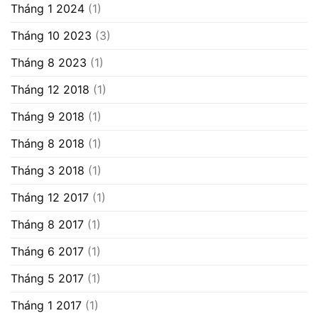
Tháng 1 2024
(1)
Tháng 10 2023
(3)
Tháng 8 2023
(1)
Tháng 12 2018
(1)
Tháng 9 2018
(1)
Tháng 8 2018
(1)
Tháng 3 2018
(1)
Tháng 12 2017
(1)
Tháng 8 2017
(1)
Tháng 6 2017
(1)
Tháng 5 2017
(1)
Tháng 1 2017
(1)