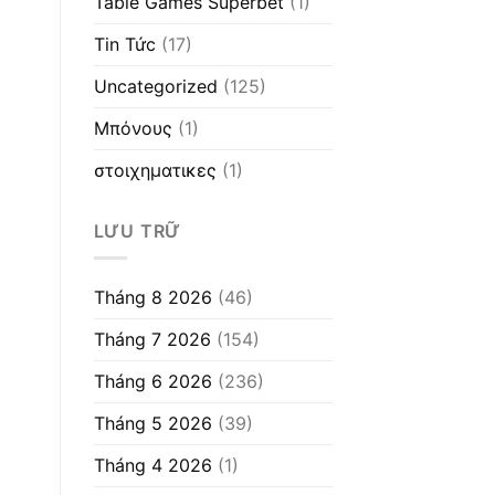
Table Games Superbet
(1)
Tin Tức
(17)
Uncategorized
(125)
Μπόνους
(1)
στοιχηματικες
(1)
LƯU TRỮ
Tháng 8 2026
(46)
Tháng 7 2026
(154)
Tháng 6 2026
(236)
Tháng 5 2026
(39)
Tháng 4 2026
(1)