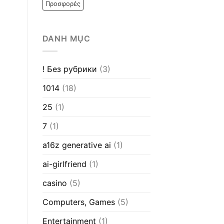
Προσφορές
DANH MỤC
! Без рубрики
(3)
1014
(18)
25
(1)
7
(1)
a16z generative ai
(1)
ai-girlfriend
(1)
casino
(5)
Computers, Games
(5)
Entertainment
(1)