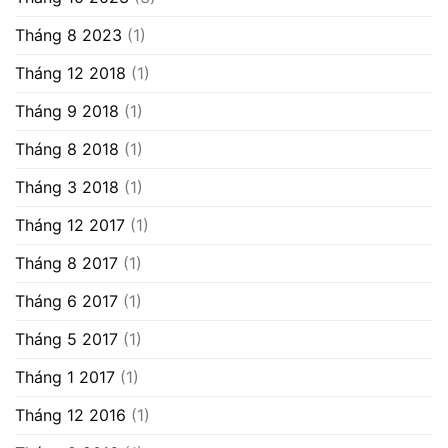
Tháng 8 2023
(1)
Tháng 12 2018
(1)
Tháng 9 2018
(1)
Tháng 8 2018
(1)
Tháng 3 2018
(1)
Tháng 12 2017
(1)
Tháng 8 2017
(1)
Tháng 6 2017
(1)
Tháng 5 2017
(1)
Tháng 1 2017
(1)
Tháng 12 2016
(1)