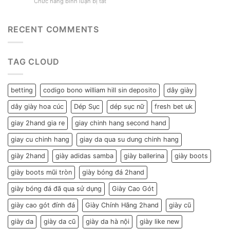
ở
Chức năng bình luận bị tắt
online
Top
2026:
Ausländische
un
Online
RECENT COMMENTS
confronto
Casinos
tra
für
le
Anfänger:
offerte
TAG CLOUD
Tipps
e
für
i
den
cataloghi
Einstieg
betting
codigo bono william hill sin deposito
dây giày
in
der
dây giày hoa cúc
Dép Sục
dép sục nữ
fresh bet uk
Schweiz
2026
giay 2hand gia re
giay chinh hang second hand
giay cu chinh hang
giay da qua su dung chinh hang
giày 2hand
giày adidas samba
giày ballerina
giày boots
giày boots mũi tròn
giày bóng đá 2hand
giày bóng đá đã qua sử dụng
Giày Cao Gót
giày cao gót đính đá
Giày Chính Hãng 2hand
giày cũ
giày da
giày da cũ
giày da hà nội
giày like new