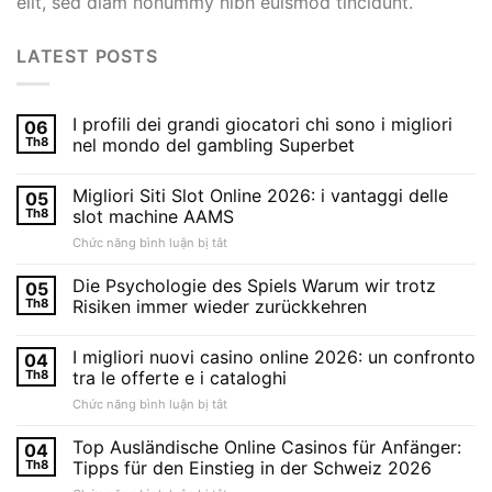
elit, sed diam nonummy nibh euismod tincidunt.
LATEST POSTS
I profili dei grandi giocatori chi sono i migliori
06
Th8
nel mondo del gambling Superbet
Migliori Siti Slot Online 2026: i vantaggi delle
05
Th8
slot machine AAMS
ở
Chức năng bình luận bị tắt
Migliori
Siti
Die Psychologie des Spiels Warum wir trotz
05
Slot
Th8
Risiken immer wieder zurückkehren
Online
2026:
I migliori nuovi casino online 2026: un confronto
i
04
vantaggi
Th8
tra le offerte e i cataloghi
delle
ở
Chức năng bình luận bị tắt
slot
I
machine
migliori
Top Ausländische Online Casinos für Anfänger:
04
AAMS
nuovi
Th8
Tipps für den Einstieg in der Schweiz 2026
casino