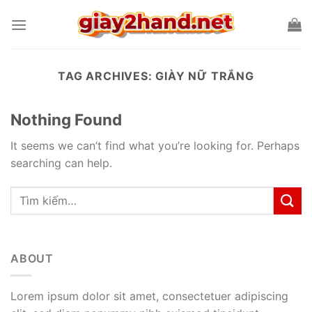
Skip
to
content
TAG ARCHIVES:
GIÀY NỮ TRẮNG
Nothing Found
It seems we can’t find what you’re looking for. Perhaps
searching can help.
ABOUT
Lorem ipsum dolor sit amet, consectetuer adipiscing