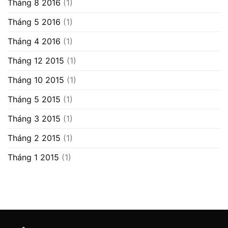
Tháng 8 2016
(1)
Tháng 5 2016
(1)
Tháng 4 2016
(1)
Tháng 12 2015
(1)
Tháng 10 2015
(1)
Tháng 5 2015
(1)
Tháng 3 2015
(1)
Tháng 2 2015
(1)
Tháng 1 2015
(1)