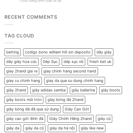
ở
Chức năng bình luận bị tắt
online
Top
2026:
Ausländische
un
Online
RECENT COMMENTS
confronto
Casinos
tra
für
le
Anfänger:
offerte
TAG CLOUD
Tipps
e
für
i
den
cataloghi
Einstieg
betting
codigo bono william hill sin deposito
dây giày
in
der
dây giày hoa cúc
Dép Sục
dép sục nữ
fresh bet uk
Schweiz
2026
giay 2hand gia re
giay chinh hang second hand
giay cu chinh hang
giay da qua su dung chinh hang
giày 2hand
giày adidas samba
giày ballerina
giày boots
giày boots mũi tròn
giày bóng đá 2hand
giày bóng đá đã qua sử dụng
Giày Cao Gót
giày cao gót đính đá
Giày Chính Hãng 2hand
giày cũ
giày da
giày da cũ
giày da hà nội
giày like new