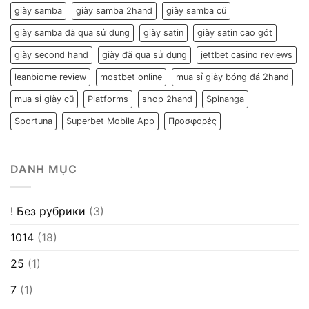
giày samba
giày samba 2hand
giày samba cũ
giày samba đã qua sử dụng
giày satin
giày satin cao gót
giày second hand
giày đã qua sử dụng
jettbet casino reviews
leanbiome review
mostbet online
mua sỉ giày bóng đá 2hand
mua sỉ giày cũ
Platforms
shop 2hand
Spinanga
Sportuna
Superbet Mobile App
Προσφορές
DANH MỤC
! Без рубрики
(3)
1014
(18)
25
(1)
7
(1)