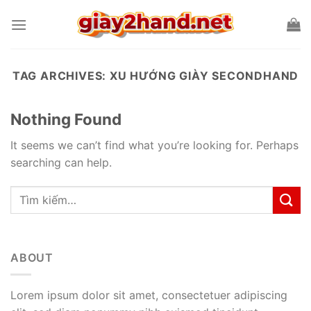
Skip
to
content
TAG ARCHIVES:
XU HƯỚNG GIÀY SECONDHAND
Nothing Found
It seems we can’t find what you’re looking for. Perhaps
searching can help.
ABOUT
Lorem ipsum dolor sit amet, consectetuer adipiscing