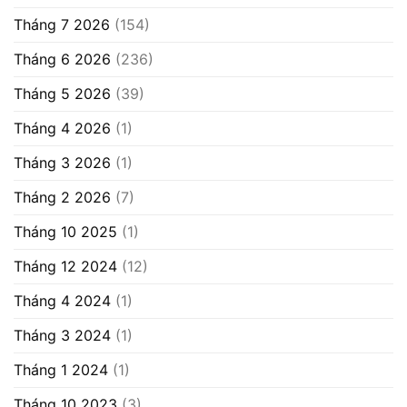
Tháng 7 2026
(154)
Tháng 6 2026
(236)
Tháng 5 2026
(39)
Tháng 4 2026
(1)
Tháng 3 2026
(1)
Tháng 2 2026
(7)
Tháng 10 2025
(1)
Tháng 12 2024
(12)
Tháng 4 2024
(1)
Tháng 3 2024
(1)
Tháng 1 2024
(1)
Tháng 10 2023
(3)