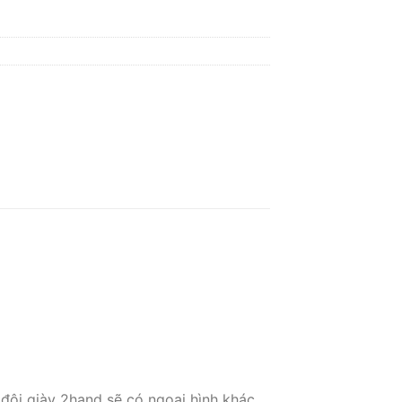
 đôi giày 2hand sẽ có ngoại hình khác