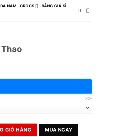
 DA NAM
CROCS
BẢNG GIÁ SỈ
 Thao
XÓA
g
O GIỎ HÀNG
MUA NGAY