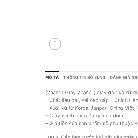
MÔ TẢ
THÔNG TIN BỔ SUNG
ĐÁNH GIÁ (0)
[2hand] Giày 2hand ( giày đã qua sử d
– Chất liệu da , vải cao cấp – Chính Hã
– Xuất xứ từ Korea-Janpan-China-Việt
– Giày chính hãng đã qua sử dụng.
– Giá tiền của sản phẩm sẽ phụ thuộc v
Lưu ý: Các bạn trước khi đặt nên nhắn 