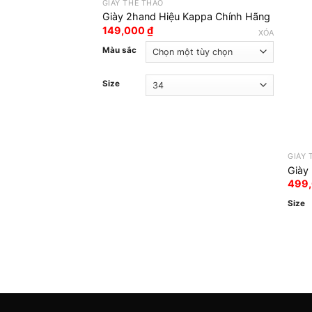
GIÀY THỂ THAO
Giày 2hand Hiệu Kappa Chính Hãng
149,000
₫
XÓA
Màu sắc
Size
GIÀY 
Giày
499
Size