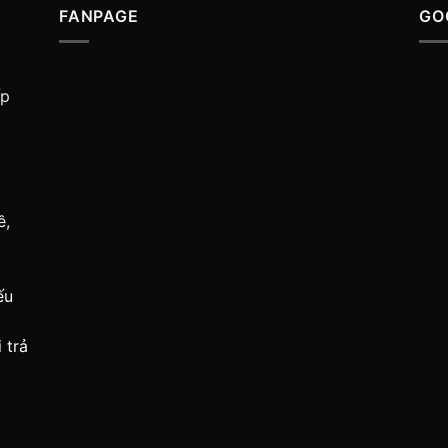
FANPAGE
GO
ấp
ề,
ếu
 trả