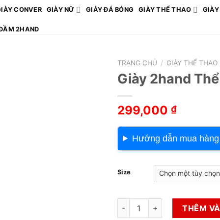
GIÀY CONVER
GIÀY NỮ
GIÀY ĐÁ BÓNG
GIÀY THỂ THAO
GIÀY
ĐẦM 2HAND
TRANG CHỦ
/
GIÀY THỂ THAO
Giày 2hand Thể
299,000
₫
Hướng dẫn mua hàng
Size
Giày 2hand Thể Thao số lượn
THÊM VÀ