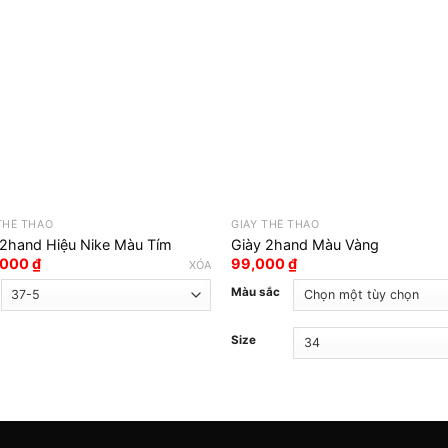
THỂ THAO
GIÀY THỂ THAO
 2hand Hiệu Nike Màu Tím
Giày 2hand Màu Vàng
,000
₫
99,000
₫
XÓA
Màu sắc
Size