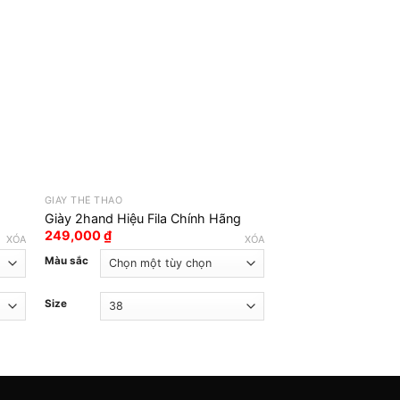
GIÀY THỂ THAO
GIÀY THỂ THAO
Giày 2hand Hiệu Fila Chính Hãng
Giày 2hand Hiệu Fi
249,000
₫
249,000
₫
XÓA
XÓA
Màu sắc
Màu sắc
Size
Size