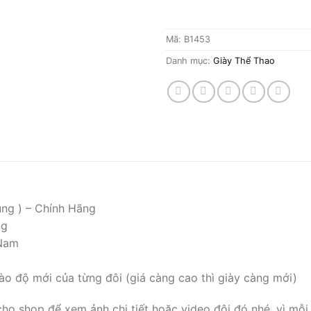
Mã:
B1453
Danh mục:
Giày Thể Thao
ụng ) – Chính Hãng
ng
 Nam
ào độ mới của từng đôi (giá càng cao thì giày càng mới)
cho shop để xem ảnh chi tiết hoặc video đôi đó nhé, vì mỗi