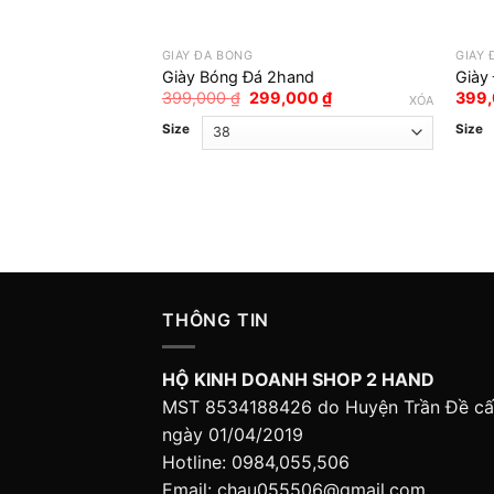
GIÀY ĐÁ BÓNG
GIÀY 
Giày Bóng Đá 2hand
Giày
Giá
Giá
399,000
₫
299,000
₫
399
XÓA
gốc
hiện
là:
tại
Size
Size
399,000 ₫.
là:
299,000 ₫.
THÔNG TIN
HỘ KINH DOANH SHOP 2 HAND
MST 8534188426 do Huyện Trần Đề c
ngày 01/04/2019
Hotline: 0984,055,506
Email: chau055506@gmail.com