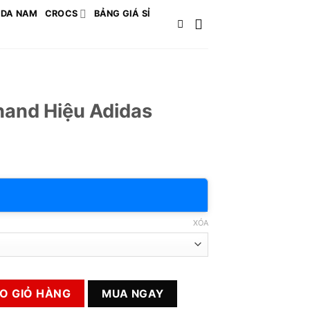
 DA NAM
CROCS
BẢNG GIÁ SỈ
hand Hiệu Adidas
XÓA
as số lượng
O GIỎ HÀNG
MUA NGAY