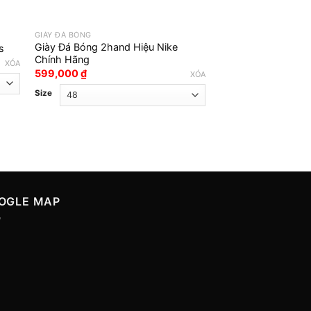
GIÀY ĐÁ BÓNG
GIÀY ĐÁ BÓNG
Giày Đá Bóng 2hand Hiệu Nike
s
Giày Đá Banh Adid
Chính Hãng
899,000
₫
XÓA
599,000
₫
XÓA
Màu sắc
Size
Size
OGLE MAP