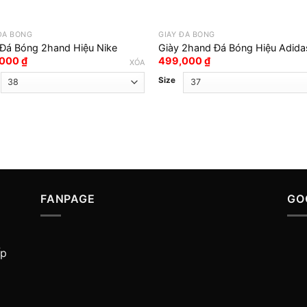
ĐÁ BÓNG
GIÀY ĐÁ BÓNG
 Đá Bóng 2hand Hiệu Nike
Giày 2hand Đá Bóng Hiệu Adida
,000
₫
499,000
₫
XÓA
Size
FANPAGE
GO
ấp