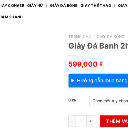
GIÀY CONVER
GIÀY NỮ
GIÀY ĐÁ BÓNG
GIÀY THỂ THAO
GIÀY
ĐẦM 2HAND
TRANG CHỦ
/
GIÀY ĐÁ BÓNG
Giày Đá Banh 2
599,000
₫
Hướng dẫn mua hàng
Size
Giày Đá Banh 2hand Hiệu Adid
THÊM VÀ