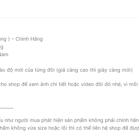
ụng ) – Chính Hãng
ng
 Nam
ào độ mới của từng đôi (giá càng cao thì giày càng mới)
cho shop để xem ảnh chi tiết hoặc video đôi đó nhé, vì mỗi
______
nếu như người mua phát hiện sản phẩm không phải chính hãn
ẩm không vừa size hoặc lỗi thì có thể liên hệ shop để đượ