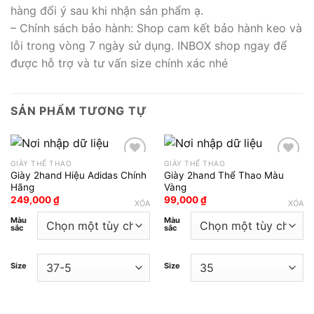
hàng đổi ý sau khi nhận sản phẩm ạ.
– Chính sách bảo hành: Shop cam kết bảo hành keo và
lỗi trong vòng 7 ngày sử dụng. INBOX shop ngay để
được hỗ trợ và tư vấn size chính xác nhé
SẢN PHẨM TƯƠNG TỰ
GIÀY THỂ THAO
GIÀY THỂ THAO
Giày 2hand Hiệu Adidas Chính
Giày 2hand Thể Thao Màu
Add to wishlist
Add to wishlist
Hãng
Vàng
249,000
₫
99,000
₫
XÓA
XÓA
Màu
Màu
sắc
sắc
Size
Size