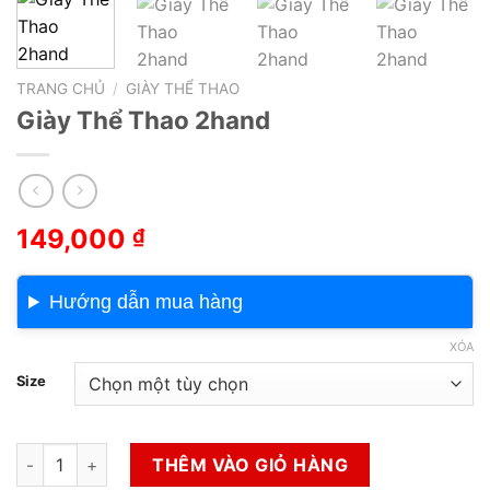
TRANG CHỦ
/
GIÀY THỂ THAO
Giày Thể Thao 2hand
149,000
₫
Hướng dẫn mua hàng
XÓA
Size
Giày Thể Thao 2hand số lượng
THÊM VÀO GIỎ HÀNG