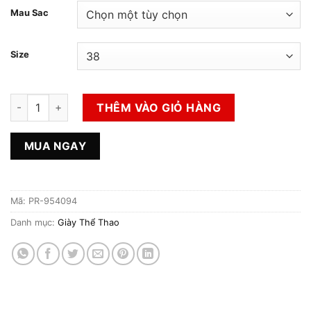
Mau Sac
Size
Giày Thể Thao Nữ Hiệu Âdidas Chính Hãng số lượng
THÊM VÀO GIỎ HÀNG
MUA NGAY
Mã:
PR-954094
Danh mục:
Giày Thể Thao