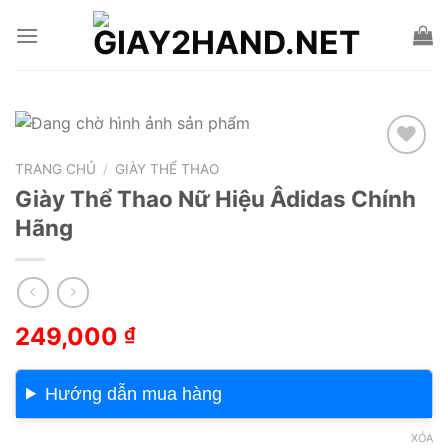
Skip
to
content
TRANG CHỦ
/
GIÀY THỂ THAO
Add to wishlist
Giày Thể Thao Nữ Hiệu Âdidas Chính
Hãng
249,000
₫
Hướng dẫn mua hàng
XÓA