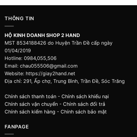
THÔNG TIN
HỘ KINH DOANH SHOP 2 HAND
MST 8534188426 do Huyện Trần Đề cấp ngày
01/04/2019
Hotline: 0984,055,506
Email: chau055506@gmail.com
Website: https://giay2hand.net
Địa chỉ: 291, Ấp chợ, Trung Bình, Trần Đề, Sóc Trăng
Chính sách thanh toán
-
Chính sách khiếu nại
Chính sách vận chuyển
-
Chính sách đổi trả
Chính sách kiểm hàng
-
Chính sách bảo mật
FANPAGE