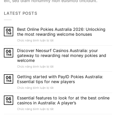
elit, sed diam nonummy nibh euismod tincidunt.
LATEST POSTS
Best Online Pokies Australia 2026: Unlocking
06
Th8
the most rewarding welcome bonuses
ở
Chức năng bình luận bị tắt
Best
Online
Discover Neosurf Casinos Australia: your
06
Pokies
Th8
gateway to rewarding real money pokies and
Australia
welcome
2026:
ở
Chức năng bình luận bị tắt
Unlocking
Discover
the
Neosurf
most
Getting started with PayID Pokies Australia:
06
Casinos
rewarding
Th8
Essential tips for new players
Australia:
welcome
ở
Chức năng bình luận bị tắt
your
bonuses
Getting
gateway
started
Essential features to look for at the best online
to
06
with
rewarding
Th8
casinos in Australia: A player’s
PayID
real
ở
Chức năng bình luận bị tắt
Pokies
money
Essential
Australia:
pokies