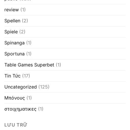
review
(1)
Spellen
(2)
Spiele
(2)
Spinanga
(1)
Sportuna
(1)
Table Games Superbet
(1)
Tin Tức
(17)
Uncategorized
(125)
Μπόνους
(1)
στοιχηματικες
(1)
LƯU TRỮ