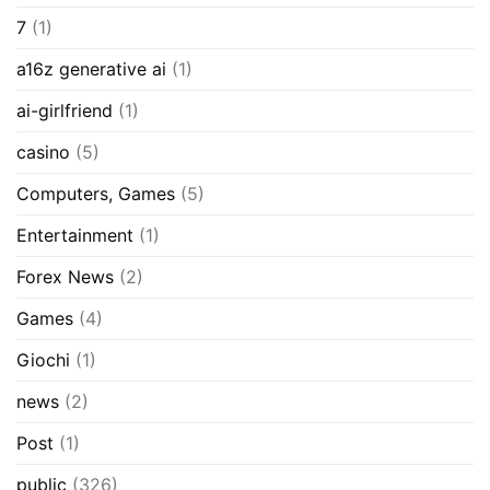
7
(1)
a16z generative ai
(1)
ai-girlfriend
(1)
casino
(5)
Computers, Games
(5)
Entertainment
(1)
Forex News
(2)
Games
(4)
Giochi
(1)
news
(2)
Post
(1)
public
(326)