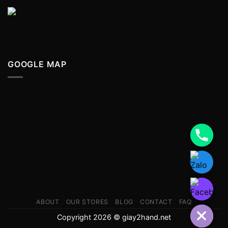
GOOGLE MAP
ABOUT
OUR STORES
BLOG
CONTACT
FAQ
Copyright 2026 © giay2hand.net