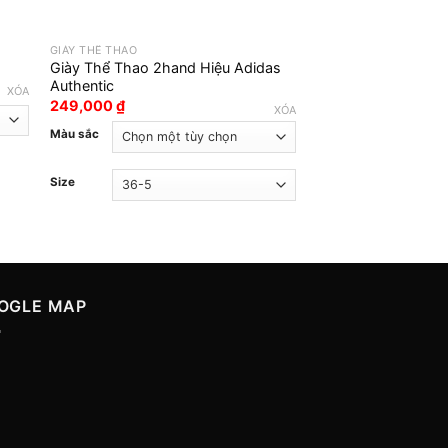
GIÀY THỂ THAO
GIÀY THỂ THAO
Giày Thể Thao 2hand Hiệu Adidas
Giày 2hand Hiệu Ca
Authentic
299,000
₫
XÓA
249,000
₫
XÓA
Size
Màu sắc
Size
OGLE MAP