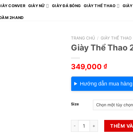
GIÀY CONVER
GIÀY NỮ
GIÀY ĐÁ BÓNG
GIÀY THỂ THAO
GIÀY
ĐẦM 2HAND
TRANG CHỦ
/
GIÀY THỂ THAO
Giày Thể Thao 
349,000
₫
Hướng dẫn mua hàng
Size
Giày Thể Thao 2hand Hiệu Nik
THÊM VÀ