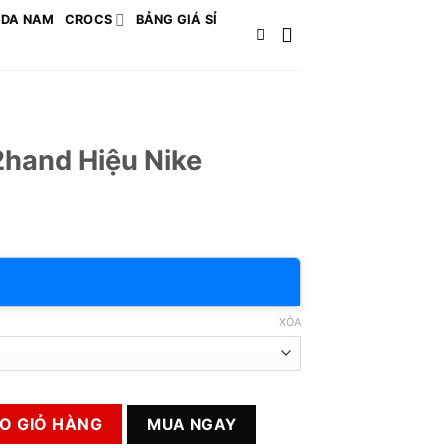
 DA NAM
CROCS
BẢNG GIÁ SỈ
2hand Hiệu Nike
XÓA
e số lượng
O GIỎ HÀNG
MUA NGAY