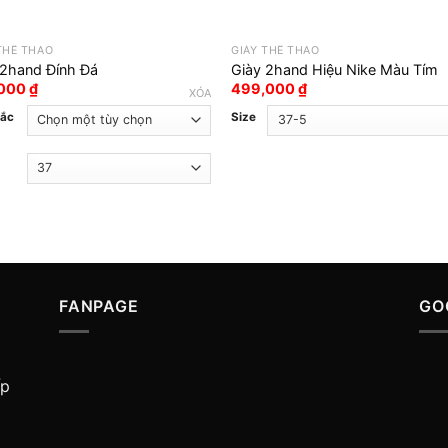
THỂ THAO
GIÀY THỂ THAO
 2hand Đính Đá
Giày 2hand Hiệu Nike Màu Tím
,000
₫
499,000
₫
XÓA
sắc
Size
FANPAGE
GO
ấp