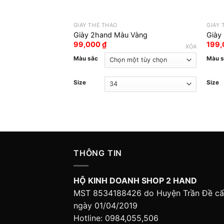
GIÀY THỂ THAO
GIÀY 
Giày 2hand Màu Vàng
Giày
99,000
₫
199
XÓA
Màu sắc
Màu 
Size
Size
THÔNG TIN
HỘ KINH DOANH SHOP 2 HAND
MST 8534188426 do Huyện Trần Đề c
ngày 01/04/2019
Hotline: 0984,055,506