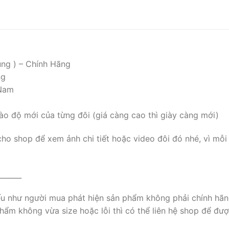
ụng ) – Chính Hãng
ng
 Nam
ào độ mới của từng đôi (giá càng cao thì giày càng mới)
cho shop để xem ảnh chi tiết hoặc video đôi đó nhé, vì mỗi
______
nếu như người mua phát hiện sản phẩm không phải chính hãn
ẩm không vừa size hoặc lỗi thì có thể liên hệ shop để đượ